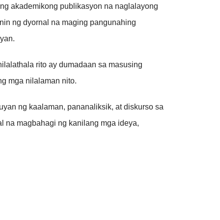
ang akademikong publikasyon na naglalayong
unin ng dyornal na maging pangunahing
ayan.
ilalathala rito ay dumadaan sa masusing
ng mga nilalaman nito.
an ng kaalaman, pananaliksik, at diskurso sa
nal na magbahagi ng kanilang mga ideya,