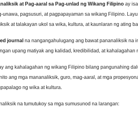
iksik at Pag-aaral sa Pag-unlad ng Wikang Filipino
ay is
g-unawa, pagsusuri, at pagpapayaman sa wikang Filipino. Lay
k at talakayan ukol sa wika, kultura, at kaunlaran ng ating b
eed journal
na nangangahulugang ang bawat pananaliksik na in
ngan upang matiyak ang kalidad, kredibilidad, at kahalagahan 
ang kahalagahan ng wikang Filipino bilang pangunahing daluy
t nito ang mga mananaliksik, guro, mag-aaral, at mga propesyo
papalago ng wika at kultura.
naliksik na tumutukoy sa mga sumusunod na larangan: