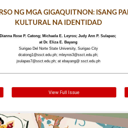
RSO NG MGA GIGAQUITNON: ISANG PA
KULTURAL NA IDENTIDAD
Dianna Rose P. Catong; Michaela E. Leyros; Judy Ann P. Sulapas;
at Dr. Eliza E. Bayang
Surigao Del Norte State University, Surigao City
dcatong1@ssct.edu.ph; mleyros3@ssct.edu.ph;
jsulapas7@ssct.edu.ph; at ebayang@ ssct.edu.ph
View Full Issue