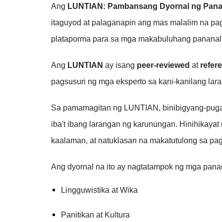
Ang
LUNTIAN: Pambansang Dyornal ng Pananal
itaguyod at palaganapin ang mas malalim na pa
plataporma para sa mga makabuluhang pananaliksi
Ang
LUNTIAN
ay isang
peer-reviewed
at
refer
pagsusuri ng mga eksperto sa kani-kanilang lara
Sa pamamagitan ng LUNTIAN, binibigyang-pugay 
iba't ibang larangan ng karunungan. Hinihikaya
kaalaman, at natuklasan na makatutulong sa pag
Ang dyornal na ito ay nagtatampok ng mga pana
Lingguwistika at Wika
Panitikan at Kultura