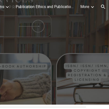
ons
Publication Ethics and Publication Malpractice Statement
More
ion